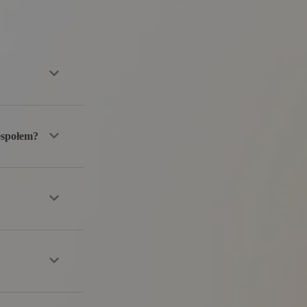
espołem?