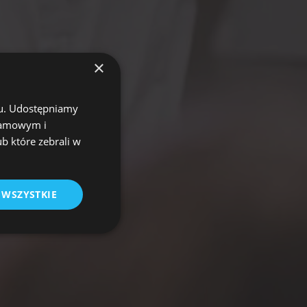
×
chu. Udostępniamy
klamowym i
ub które zebrali w
 WSZYSTKIE