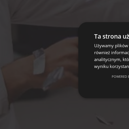
Ta strona u
Używamy plików co
również informac
analitycznym, któ
wyniku korzystani
POWERED B