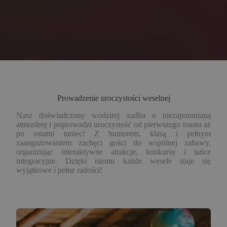
Prowadzenie uroczystości weselnej
Nasz doświadczony wodzirej zadba o niezapomnianą
atmosferę i poprowadzi uroczystość od pierwszego toastu aż
po ostatni taniec! Z humorem, klasą i pełnym
zaangażowaniem zachęci gości do wspólnej zabawy,
organizując interaktywne atrakcje, konkursy i tańce
integracyjne. Dzięki niemu każde wesele staje się
wyjątkowe i pełne radości!