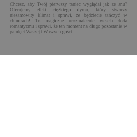
Chcesz, aby Twój pierwszy taniec wyglądał jak ze snu?
Oferujemy efekt ciężkiego dymu, który stworzy
niesamowity klimat i sprawi, że będziecie tańczyć w
chmurach! To magiczne urozmaicenie wesela doda
romantyzmu i sprawi, że ten moment na długo pozostanie w
pamięci Waszej i Waszych gości.