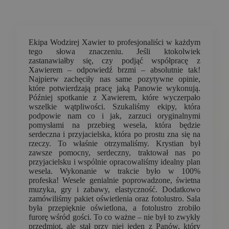
Ekipa Wodzirej Xawier to profesjonaliści w każdym
tego słowa znaczeniu. Jeśli ktokolwiek
zastanawiałby się, czy podjąć współpracę z
Xawierem – odpowiedź brzmi – absolutnie tak!
Najpierw zachęciły nas same pozytywne opinie,
które potwierdzają pracę jaką Panowie wykonują.
Później spotkanie z Xawierem, które wyczerpało
wszelkie wątpliwości. Szukaliśmy ekipy, która
podpowie nam co i jak, zarzuci oryginalnymi
pomysłami na przebieg wesela, która będzie
serdeczna i przyjacielska, która po prostu zna się na
rzeczy. To właśnie otrzymaliśmy. Krystian był
zawsze pomocny, serdeczny, traktował nas po
przyjacielsku i wspólnie opracowaliśmy idealny plan
wesela. Wykonanie w trakcie było w 100%
profeska! Wesele genialnie poprowadzone, świetna
muzyka, gry i zabawy, elastyczność. Dodatkowo
zamówiliśmy pakiet oświetlenia oraz fotolustro. Sala
była przepięknie oświetlona, a fotolustro zrobiło
furorę wśród gości. To co ważne – nie był to zwykły
przedmiot, ale stał przy niej jeden z Panów, który