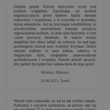
Dajemy grupie Xawier najwyższe oceny pod
każdym względem. Zaczynając od spotkań
organizacyjnych przed ślubem- każdy element
omówiony i wyjaśniony, a to wszystko w przemiłej,
luźnej atmosferze. Już na tym etapie wiedzieliśmy, że
powierzyliśmy prowadzenie naszego przyjęcia
odpowiednim osobom, co dało nam bezcenne w tym
czasie poczucie beztroski. W trakcie wesela
mogliśmy bez obaw oddać się zabawie, bo nad jego
przebiegiem czuwał nasz wodzirej Krystian. Dobór
muzyki trafiony w nasz klimat, zabawy w
eleganckim stylu, oryginalnie poprowadzone
podziękowania i oczepiny. Xawier potrafi sprawić,
aby parkiet był pełen bez namawiania do tego gości.
Monika i Mateusz
24.09.2021, Toruń
Wesele było wspaniałe, aż żal że tak szybko minęło.
Polecamy z czystym sumieniem, na pewno nikt się
nie zawiedzie 🙂 to było prawdziwe wesele z klasą,