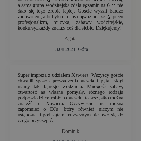
a sama grupa wodzirejska zdała egzamin na 6 🙂 nie
dało się tego zrobić lepiej. Goście wyszli bardzo
zadowoleni, a to było dla nas najważniejsze 🙂 pełen
profesjonalizm, muzyka, zabawy wodzirejskie,
konkursy..każdy znalazł coś dla siebie. Dziękujemy!
Agata
13.08.2021, Góra
Super impreza z udziałem Xawiera. Wszyscy goście
chwalili sposób prowadzenia wesela i pytali skąd
mamy tak fajnego wodzireja. Mnogość zabaw,
otwartość na własne pomysły, różnego rodzaju
podpowiedzi co robić na weselu, to wszystko można
znaleźć u Xawiera. Oczywiście nie można
zapomnieć o DJu, który również niczym nie
ustępował i pod kątem muzycznym nie było się do
czego przyczepić.
Dominik