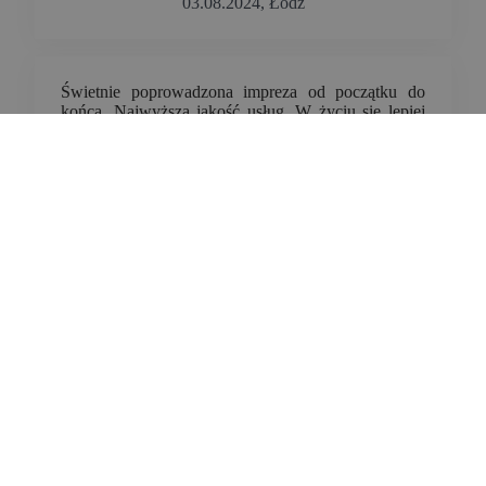
03.08.2024, Łódź
Świetnie poprowadzona impreza od początku do
końca. Najwyższa jakość usług. W życiu się lepiej
nie bawiłem niż na swoim weselu, które poprowadził
Xavier! Polecam!
Piotr
9.08.2023, Myszyniec
Jak najbardziej polecam! Wesele przebiegało tak jak
sobie wymarzyliśmy, jesteśmy bardzo zadowoleni,
pełne zaangażowanie Xawiera tylko upewniło nas,
że jesteśmy w dobrych rękach, muzyka na wysokim
poziomie i bardzo ciekawie prowadzone zabawy
sprawiły, że wszyscy bawiliśmy się z uśmiechem do
białego rana. Dziękujemy.
Agata