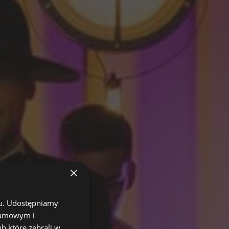
×
chu. Udostępniamy
klamowym i
ub które zebrali w