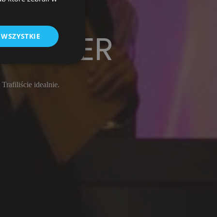
XAWIER
 WSZYSTKIE
afiliście idealnie.