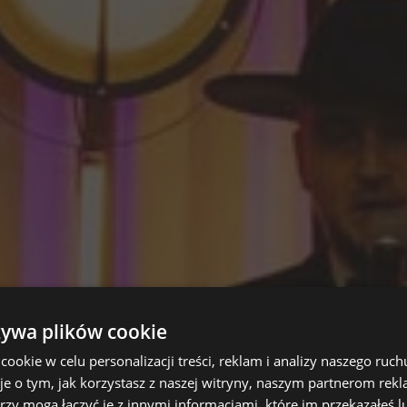
żywa plików cookie
okie w celu personalizacji treści, reklam i analizy naszego ru
je o tym, jak korzystasz z naszej witryny, naszym partnerom re
rzy mogą łączyć je z innymi informacjami, które im przekazałeś l