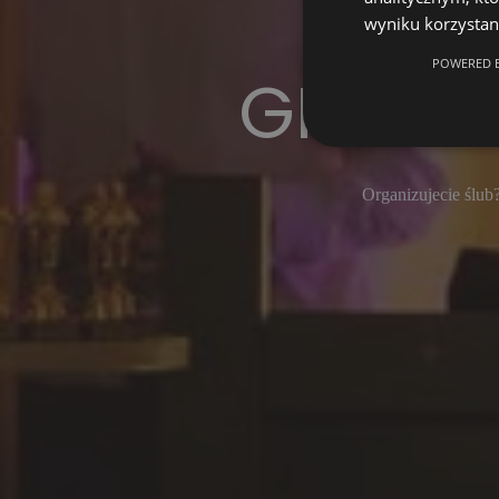
wyniku korzystani
POWERED B
GRUPA
Organizujecie ślub